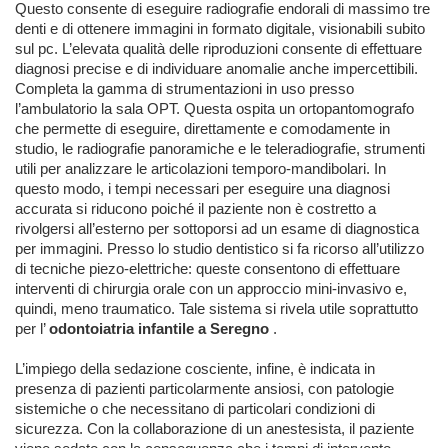
Questo consente di eseguire radiografie endorali di massimo tre
denti e di ottenere immagini in formato digitale, visionabili subito
sul pc. L’elevata qualità delle riproduzioni consente di effettuare
diagnosi precise e di individuare anomalie anche impercettibili.
Completa la gamma di strumentazioni in uso presso
l’ambulatorio la sala OPT. Questa ospita un ortopantomografo
che permette di eseguire, direttamente e comodamente in
studio, le radiografie panoramiche e le teleradiografie, strumenti
utili per analizzare le articolazioni temporo-mandibolari. In
questo modo, i tempi necessari per eseguire una diagnosi
accurata si riducono poiché il paziente non è costretto a
rivolgersi all’esterno per sottoporsi ad un esame di diagnostica
per immagini. Presso lo studio dentistico si fa ricorso all’utilizzo
di tecniche piezo-elettriche: queste consentono di effettuare
interventi di chirurgia orale con un approccio mini-invasivo e,
quindi, meno traumatico. Tale sistema si rivela utile soprattutto
per l’
odontoiatria infantile a Seregno
.
L’impiego della sedazione cosciente, infine, è indicata in
presenza di pazienti particolarmente ansiosi, con patologie
sistemiche o che necessitano di particolari condizioni di
sicurezza. Con la collaborazione di un anestesista, il paziente