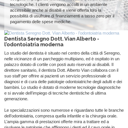
tecnologiche. I clienti vengono accolti in un ambiente
accessibile anche ai disabili e viene offerta loro la
possibilità di usufruire di finanziamenti a tasso zero per il
pagamento delle spese mediche.
Dentista Seregno Dott. Vian Alberto -
l’odontoiatria moderna
Lo studio del dentista
è situato nel centro della città di Seregno,
nelle vicinanze di un parcheggio multipiano, ed è ospitato in un
palazzo dotato di cortile con posti auto riservati ai disabili. Il
direttore sanitario, il dentista Dott. Alberto Vian collabora con il
suo staff per offrire ai pazienti un servizio professionale di
diagnosi e di cura delle patologie odontoiatriche degli adulti e dei
bambini. Lo studio è dotato di moderne tecnologie diagnostiche
e si avvale dell’impiego di tecniche dentistiche di ultima
generazione.
Le specializzazioni sono numerose e riguardano tutte le branche
dell’odontoiatria, compresa quella infantile e la chirurgia orale.
L’ampia gamma di prestazioni offerte mira a trattare ed a
risolvere le patologie che affliggono i denti ed il cavo orale in